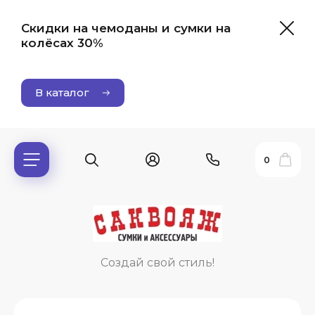
Скидки на чемоданы и сумки на
колёсах 30%
В каталог
0
ь?
Создай свой стиль!
ия