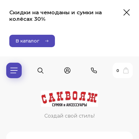
Скидки на чемоданы и сумки на
колёсах 30%
В каталог
0
ь?
Создай свой стиль!
ия