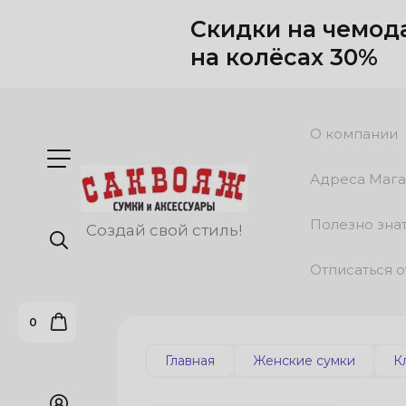
Скидки на чемод
на колёсах 30%
О компании
Адреса Мага
Полезно зна
Создай свой стиль!
Отписаться о
0
Главная
Женские сумки
К