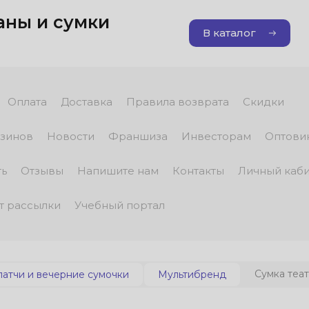
аны и сумки
В каталог
Оплата
Доставка
Правила возврата
Скидки
зинов
Новости
Франшиза
Инвесторам
Оптови
ть
Отзывы
Напишите нам
Контакты
Личный каб
т рассылки
Учебный портал
Сумка театр
латчи и вечерние сумочки
Мультибренд