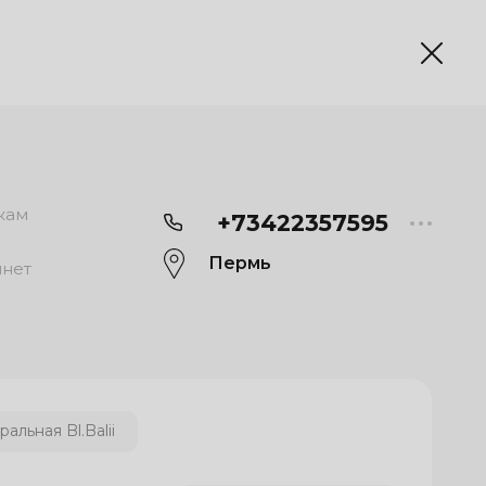
кам
+73422357595
Пермь
инет
альная Bl.Balii