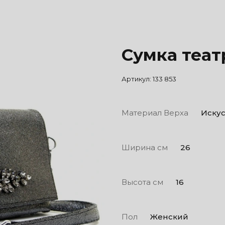
Сумка театр
Артикул:
133 853
Материал Верха
Искус
Ширина см
26
Высота см
16
Пол
Женский