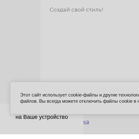
Создай свой стиль!
я
Этот сайт использует cookie-файлы и другие технолог
© 2008 - 2026 Фирма Саквояж
файлов. Вы всегда можете отключить файлы cookie в 
X
я
Добавьте наш сайт
на Ваше устройство